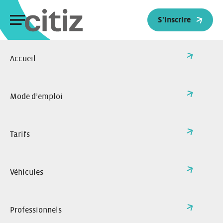
Panneau de gestion des cookies
S'inscrire
Accueil
>
Actualités
Retour à l'accueil
Toutes nos actualités
Mode d’emploi
Tarifs
Véhicules
Professionnels