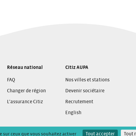
Réseau national
Citiz AUPA
FAQ
Nos villes et stations
Changer de région
Devenir sociétaire
L’assurance Citiz
Recrutement
English
 confidentialité
Tout accepter
Tout 
le sur ceux que vous souhaitez activer