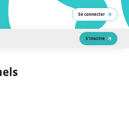
Se connecter
S'inscrire
nels