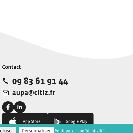
Contact
09 83 61 91 44
Téléphone:
aupa@citiz.fr
Adresse e-mail:
Facebook:
Linkedin:
App Store
Google Play
refuser
Personnaliser
Politique de confidentialité