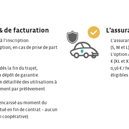
& de facturation
L’assur
 à l’inscription.
L’assuran
iption, en cas de prise de part
(S, M et L
L’option 
€ (XL et 
dès la fin du trajet,
0,56 € /
 dépôt de garantie.
éligibles
n détaillée des utilisations à
ement par prélèvement
 (encaissé au moment du
tué en fin de contrat – aucun
n coopérative).