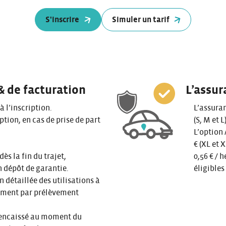
S'inscrire
Simuler un tarif
& de facturation
L’assur
 à l’inscription.
L’assuran
iption, en cas de prise de part
(S, M et L
L’option 
€ (XL et 
dès la fin du trajet,
0,56 € /
 dépôt de garantie.
éligibles
n détaillée des utilisations à
ement par prélèvement
 (encaissé au moment du