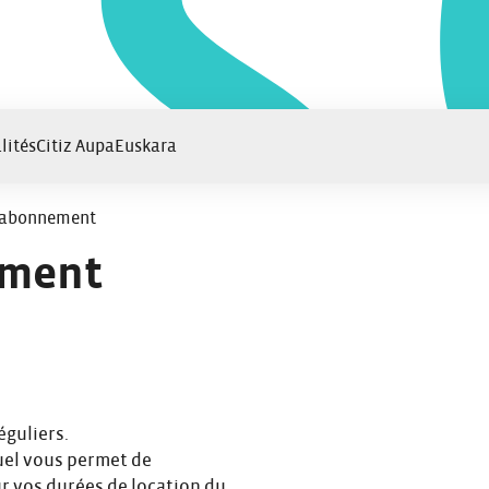
lités
Citiz Aupa
Euskara
 abonnement
ement
éguliers.
uel vous permet de
ur vos durées de location du