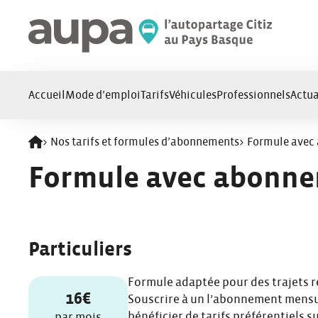
Panneau de gestion des cookies
Accueil
Mode d’emploi
Tarifs
Véhicules
Professionnels
Actua
>
Nos tarifs et formules d’abonnements
>
Formule avec
Retour à l'accueil
Formule avec abonn
Particuliers
Formule adaptée pour des trajets r
16€
Souscrire à un l’abonnement mens
bénéficier de tarifs préférentiels s
par mois